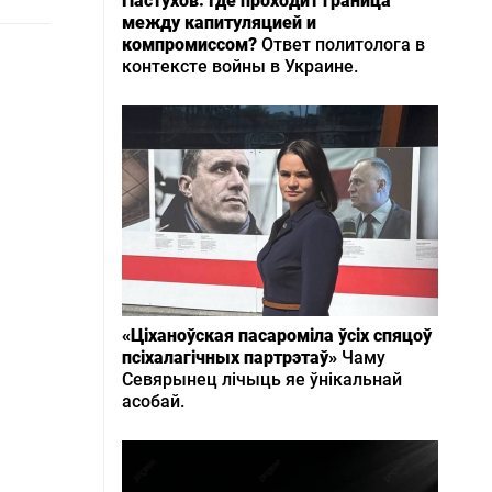
Пастухов: Где проходит граница
между капитуляцией и
компромиссом?
Ответ политолога в
контексте войны в Украине.
«Ціханоўская пасароміла ўсіх спяцоў
псіхалагічных партрэтаў»
Чаму
Севярынец лічыць яе ўнікальнай
асобай.