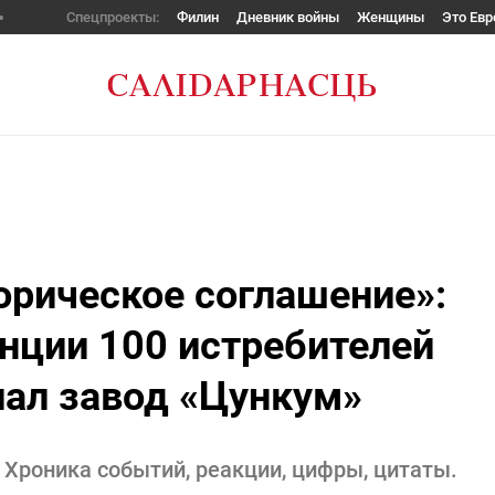
Спецпроекты:
Филин
Дневник войны
Женщины
Это Евр
торическое соглашение»:
нции 100 истребителей
лал завод «Цункум»
 Хроника событий, реакции, цифры, цитаты.