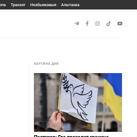
опа
Транзит
Неабыякавыя
Апытанка
КАРТИНА ДНЯ