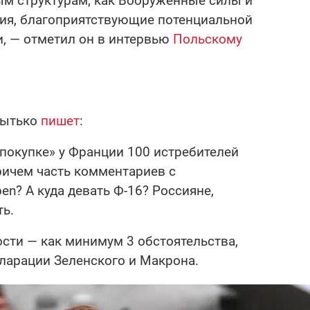
ым структурам, как Вооруженные силы и
вия, благоприятствующие потенциальной
и, — отметил он в интервью
Польскому
пытько
пишет
:
«покупке» у Франции 100 истребителей
ричем часть комментариев с
pen? А куда девать Ф-16? Россияне,
ть.
ости — как минимум 3 обстоятельства,
ларации Зеленского и Макрона.