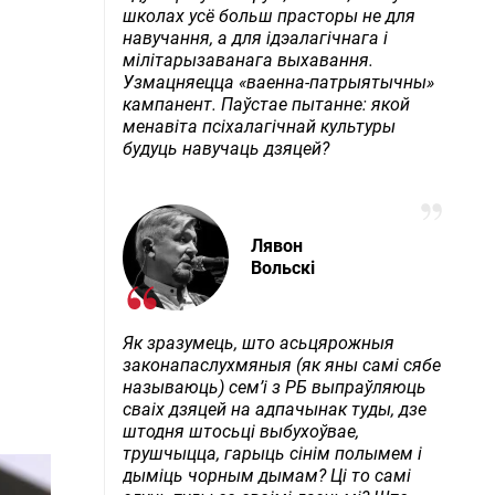
школах усё больш прасторы не для
навучання, а для ідэалагічнага і
мілітарызаванага выхавання.
Узмацняецца «ваенна-патрыятычны»
кампанент. Паўстае пытанне: якой
менавіта псіхалагічнай культуры
будуць навучаць дзяцей?
Лявон
Вольскі
Як зразумець, што асьцярожныя
законапаслухмяныя (як яны самі сябе
называюць) сем’і з РБ выпраўляюць
сваіх дзяцей на адпачынак туды, дзе
штодня штосьці выбухоўвае,
трушчыцца, гарыць сінім полымем і
дыміць чорным дымам? Ці то самі