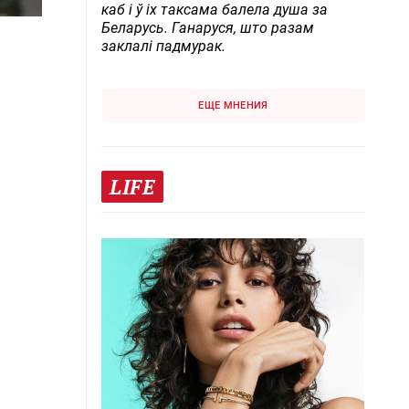
каб і ў іх таксама балела душа за
Беларусь. Ганаруся, што разам
заклалі падмурак.
ЕЩЕ МНЕНИЯ
LIFE