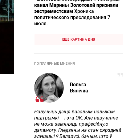
канал Марины Золотовой признали
экстремистским
Хроника
политического преследования 7
июля.
ЕЩЕ КАРТИНА ДНЯ
ПОПУЛЯРНЫЕ МНЕНИЯ
Вольга
Вялічка
Навучыць дзіця базавым навыкам
падтрымкі – гэта ОК. Але навучанне
не можа замяняць прафесійную
дапамогу. Гледзячы на стан сярэдняй
адукацыі ў Беларусі, бачым, што ў