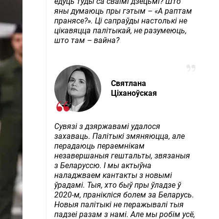
едуць туды са сваімі дзецьмі? Што
яны думаюць пры гэтым – «А раптам
пранясе?». Ці сапраўды настолькі не
цікавяцца палітыкай, не разумеюць,
што там – вайна?
Святлана
Ціханоўская
Сувязі з дзяржавамі удалося
захаваць. Палітыкі змяняюцца, але
перадаюць пераемнікам
незавершаныя гештальты, звязаныя
з Беларуссю. І мы актыўна
наладжваем кантакты з новымі
ўрадамі. Тыя, хто быў пры ўладзе ў
2020-м, пранікліся болем за Беларусь.
Новыя палітыкі не перажывалі тыя
падзеі разам з намі. Але мы робім усё,