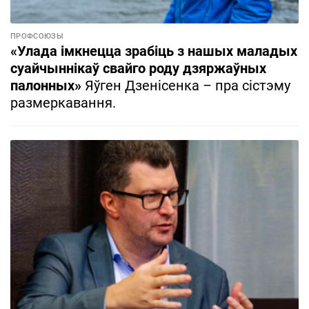
ПРОФСОЮЗЫ
«Улада iмкнецца зрабiць з нашых маладых
суайчыннiкаў свайго роду дзяржаўных
палонных»
Яўген Дзенісенка – пра сістэму
размеркавання.